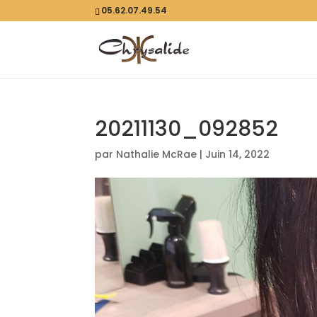
05.62.07.49.54
20211130_092852
par
Nathalie McRae
|
Juin 14, 2022