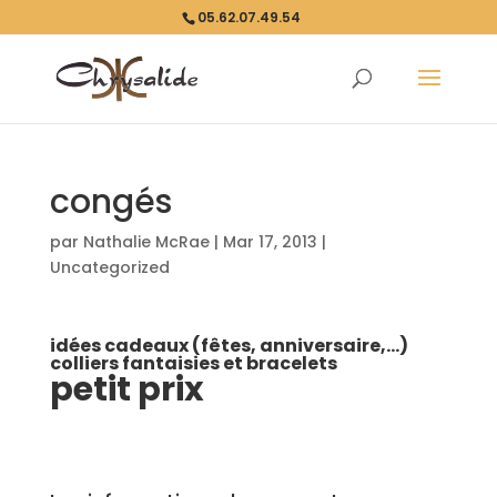
05.62.07.49.54
congés
par
Nathalie McRae
|
Mar 17, 2013
|
Uncategorized
idées cadeaux (fêtes, anniversaire,…)
colliers fantaisies et bracelets
petit prix