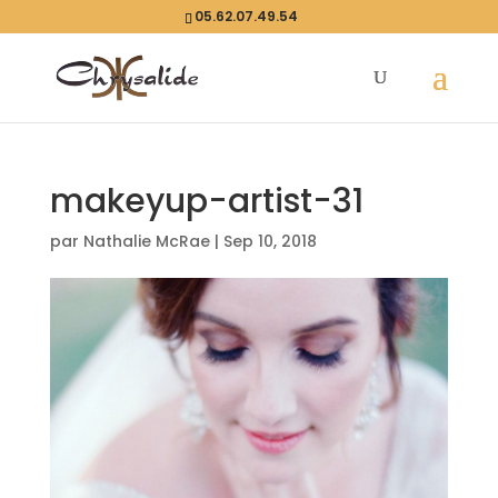
05.62.07.49.54
makeyup-artist-31
par
Nathalie McRae
|
Sep 10, 2018