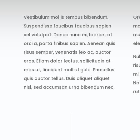
Vestibulum mollis tempus bibendum.
Or
Suspendisse faucibus faucibus sapien
ma
vel volutpat. Donec nunc ex, laoreet at
mu
orci a, porta finibus sapien. Aenean quis
el
risus semper, venenatis leo ac, auctor
Nu
eros. Etiam dolor lectus, sollicitudin at
ri
eros ut, tincidunt mollis ligula. Phasellus
mi
quis auctor tellus. Duis aliquet aliquet
Na
nisl, sed accumsan urna bibendum nec.
ru