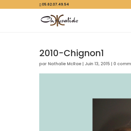
05.62.07.49.54
2010-Chignon1
par
Nathalie McRae
|
Juin 13, 2015
|
0 comm