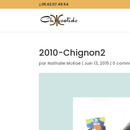
05.62.07.49.54
2010-Chignon2
par
Nathalie McRae
|
Juin 13, 2015
|
0 comm