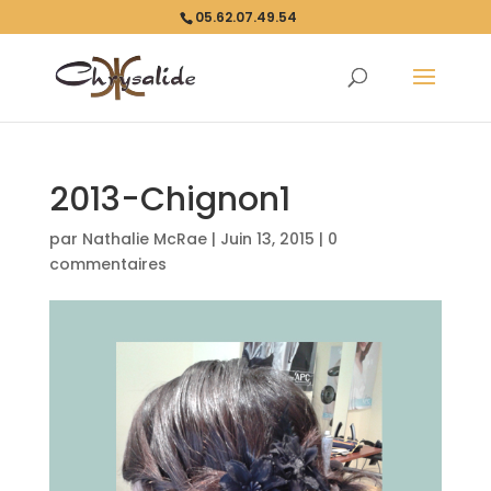
05.62.07.49.54
2013-Chignon1
par
Nathalie McRae
|
Juin 13, 2015
|
0
commentaires