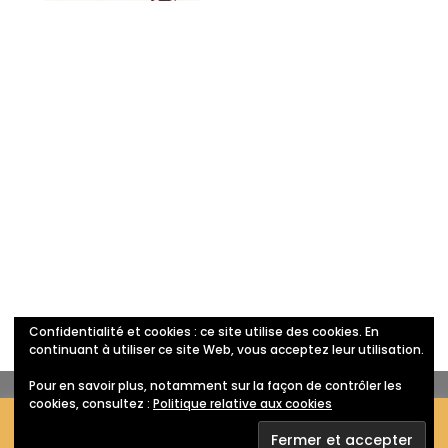
Confidentialité et cookies : ce site utilise des cookies. En
Politique de confidentialité
continuant à utiliser ce site Web, vous acceptez leur utilisation.
Pour en savoir plus, notamment sur la façon de contrôler les
cookies, consultez :
Politique relative aux cookies
Ce site utilise des cookies afin d'améliorer votre visite.
Designed by
coachingandweb.com
|