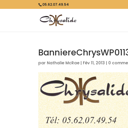
05.62.07.49.54
BanniereChrysWP0113
par
Nathalie McRae
|
Fév 11, 2013
|
0 commen