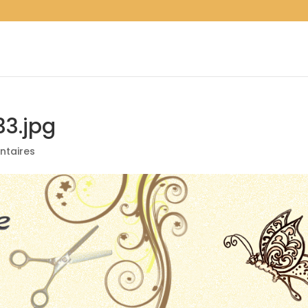
3.jpg
taires