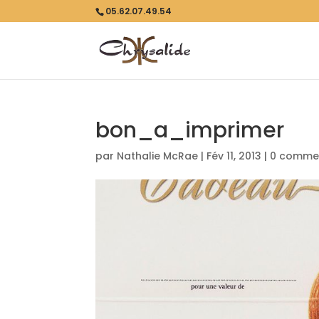
05.62.07.49.54
bon_a_imprimer
par
Nathalie McRae
|
Fév 11, 2013
|
0 commen