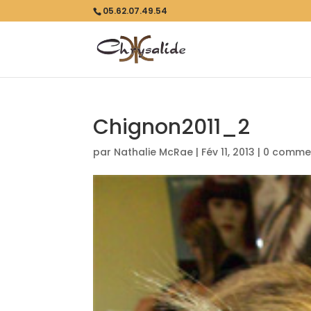
05.62.07.49.54
Chignon2011_2
par
Nathalie McRae
|
Fév 11, 2013
|
0 commen